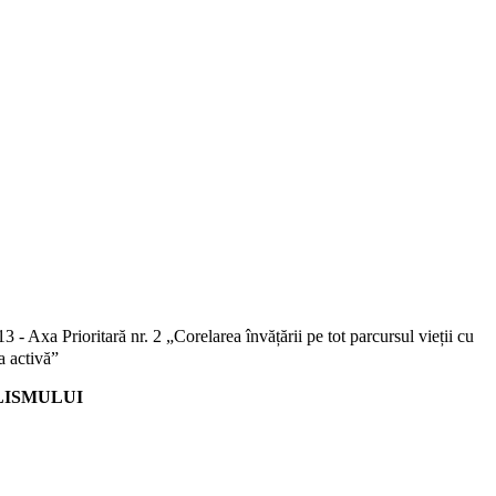
13 -
Axa Prioritară nr. 2 „Corelarea învățării pe tot parcursul vieții cu
a activă”
LISMULUI