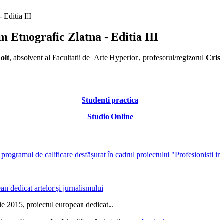
 Editia III
lm Etnografic Zlatna - Editia III
olt
, absolvent al Facultatii de Arte Hyperion, profesorul/regizorul
Cris
Studenti practica
Studio Online
programul de calificare desfășurat în cadrul proiectului "Profesionisti i
n dedicat artelor și jurnalismului
ie 2015, proiectul european dedicat...