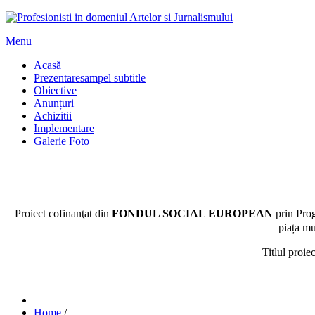
Menu
Acasă
Prezentare
sampel subtitle
Obiective
Anunțuri
Achizitii
Implementare
Galerie Foto
Proiect cofinanţat din
FONDUL SOCIAL EUROPEAN
prin
Prog
piața mu
Titlul proie
Home
/