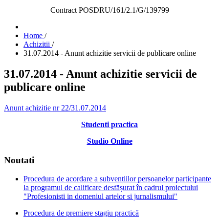
Contract POSDRU/161/2.1/G/139799
Home
/
Achizitii
/
31.07.2014 - Anunt achizitie servicii de publicare online
31.07.2014 - Anunt achizitie servicii de
publicare online
Anunt achizitie nr 22/31.07.2014
Studenti practica
Studio Online
Noutati
Procedura de acordare a subvențiilor persoanelor participante
la programul de calificare desfășurat în cadrul proiectului
"Profesionisti in domeniul artelor si jurnalismului"
Procedura de premiere stagiu practică