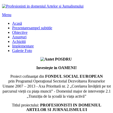
Menu
Acasă
Prezentare
sampel subtitle
Obiective
Anunțuri
Achizitii
Implementare
Galerie Foto
Investeşte in OAMENI!
Proiect cofinanţat din
FONDUL SOCIAL EUROPEAN
prin
Programul Operaţional Sectorial Dezvoltarea Resurselor
Umane 2007 – 2013 -
Axa Prioritară nr. 2 „Corelarea învățării pe tot
parcursul vieții cu piața muncii” -
Domeniul major de intervenție 2.1
„Tranziția de la școală la viața activă”
Titlul proiectului:
PROFESIONISTI IN DOMENIUL
ARTELOR SI JURNALISMULUI